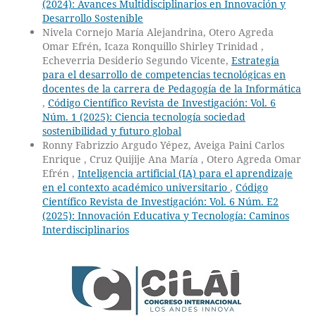
(2024): Avances Multidisciplinarios en Innovación y
Desarrollo Sostenible
Nivela Cornejo María Alejandrina, Otero Agreda
Omar Efrén, Icaza Ronquillo Shirley Trinidad ,
Echeverria Desiderio Segundo Vicente,
Estrategia
para el desarrollo de competencias tecnológicas en
docentes de la carrera de Pedagogía de la Informática
,
Código Científico Revista de Investigación: Vol. 6
Núm. 1 (2025): Ciencia tecnología sociedad
sostenibilidad y futuro global
Ronny Fabrizzio Argudo Yépez, Aveiga Paini Carlos
Enrique , Cruz Quijije Ana María , Otero Agreda Omar
Efrén ,
Inteligencia artificial (IA) para el aprendizaje
en el contexto académico universitario
,
Código
Científico Revista de Investigación: Vol. 6 Núm. E2
(2025): Innovación Educativa y Tecnología: Caminos
Interdisciplinarios