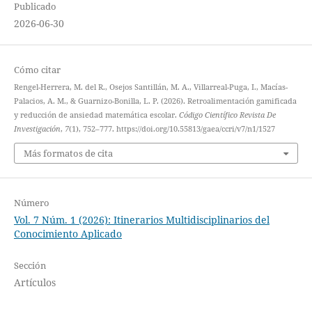
Publicado
2026-06-30
Cómo citar
Rengel-Herrera, M. del R., Osejos Santillán, M. A., Villarreal-Puga, I., Macías-
Palacios, A. M., & Guarnizo-Bonilla, L. P. (2026). Retroalimentación gamificada
y reducción de ansiedad matemática escolar.
Código Científico Revista De
Investigación
,
7
(1), 752–777. https://doi.org/10.55813/gaea/ccri/v7/n1/1527
Más formatos de cita
Número
Vol. 7 Núm. 1 (2026): Itinerarios Multidisciplinarios del
Conocimiento Aplicado
Sección
Artículos