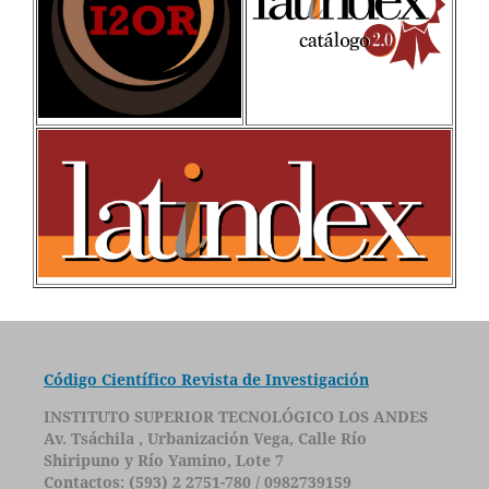
Código Científico Revista de Investigación
INSTITUTO SUPERIOR TECNOLÓGICO LOS ANDES
Av. Tsáchila , Urbanización Vega, Calle Río
Shiripuno y Río Yamino, Lote 7
Contactos: (593) 2 2751-780 / 0982739159