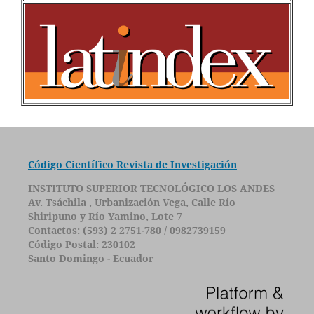
Código Científico Revista de Investigación
INSTITUTO SUPERIOR TECNOLÓGICO LOS ANDES
Av. Tsáchila , Urbanización Vega, Calle Río
Shiripuno y Río Yamino, Lote 7
Contactos: (593) 2 2751-780 / 0982739159
Código Postal: 230102
Santo Domingo - Ecuador