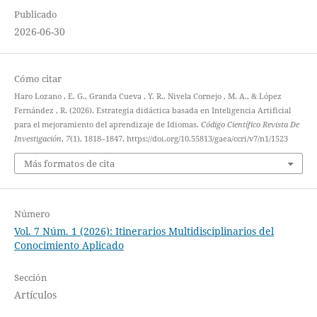
Publicado
2026-06-30
Cómo citar
Haro Lozano , E. G., Granda Cueva , Y. R., Nivela Cornejo , M. A., & López
Fernández , R. (2026). Estrategia didáctica basada en Inteligencia Artificial
para el mejoramiento del aprendizaje de Idiomas.
Código Científico Revista De
Investigación
,
7
(1), 1818–1847. https://doi.org/10.55813/gaea/ccri/v7/n1/1523
Más formatos de cita
Número
Vol. 7 Núm. 1 (2026): Itinerarios Multidisciplinarios del
Conocimiento Aplicado
Sección
Artículos