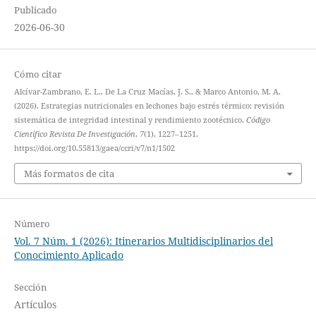
Publicado
2026-06-30
Cómo citar
Alcívar-Zambrano, E. L., De La Cruz Macías, J. S., & Marco Antonio, M. A.
(2026). Estrategias nutricionales en lechones bajo estrés térmico: revisión
sistemática de integridad intestinal y rendimiento zootécnico.
Código
Científico Revista De Investigación
,
7
(1), 1227–1251.
https://doi.org/10.55813/gaea/ccri/v7/n1/1502
Más formatos de cita
Número
Vol. 7 Núm. 1 (2026): Itinerarios Multidisciplinarios del
Conocimiento Aplicado
Sección
Artículos