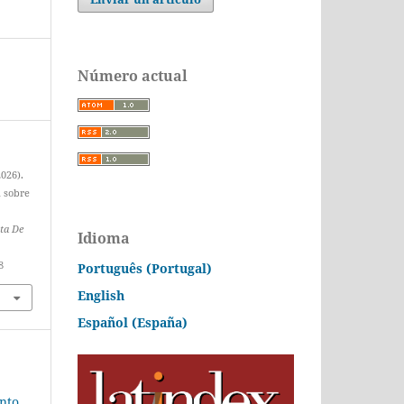
Número actual
2026).
h sobre
sta De
Idioma
8
Português (Portugal)
English
Español (España)
ento