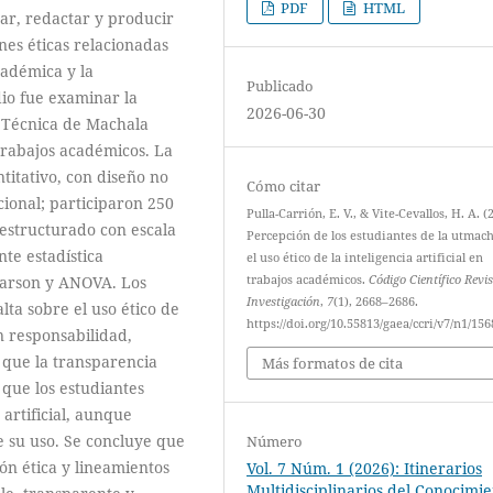
PDF
HTML
ar, redactar y producir
es éticas relacionadas
cadémica y la
Publicado
dio fue examinar la
2026-06-30
d Técnica de Machala
n trabajos académicos. La
titativo, con diseño no
Cómo citar
cional; participaron 250
Pulla-Carrión, E. V., & Vite-Cevallos, H. A. (
 estructurado con escala
Percepción de los estudiantes de la utmac
te estadística
el uso ético de la inteligencia artificial en
Pearson y ANOVA. Los
trabajos académicos.
Código Científico Revi
Investigación
,
7
(1), 2668–2686.
ta sobre el uso ético de
https://doi.org/10.55813/gaea/ccri/v7/n1/156
en responsabilidad,
 que la transparencia
Más formatos de cita
que los estudiantes
 artificial, aunque
de su uso. Se concluye que
Número
ión ética y lineamientos
Vol. 7 Núm. 1 (2026): Itinerarios
Multidisciplinarios del Conocimi