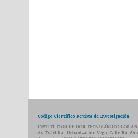
Código Científico Revista de Investigación
INSTITUTO SUPERIOR TECNOLÓGICO LOS AN
Av. Tsáchila , Urbanización Vega, Calle Río Sh