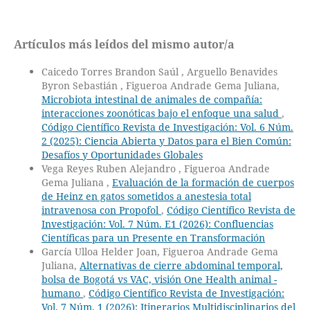
Artículos más leídos del mismo autor/a
Caicedo Torres Brandon Saúl , Arguello Benavides
Byron Sebastián , Figueroa Andrade Gema Juliana,
Microbiota intestinal de animales de compañía:
interacciones zoonóticas bajo el enfoque una salud
,
Código Científico Revista de Investigación: Vol. 6 Núm.
2 (2025): Ciencia Abierta y Datos para el Bien Común:
Desafíos y Oportunidades Globales
Vega Reyes Ruben Alejandro , Figueroa Andrade
Gema Juliana ,
Evaluación de la formación de cuerpos
de Heinz en gatos sometidos a anestesia total
intravenosa con Propofol
,
Código Científico Revista de
Investigación: Vol. 7 Núm. E1 (2026): Confluencias
Científicas para un Presente en Transformación
García Ulloa Helder Joan, Figueroa Andrade Gema
Juliana,
Alternativas de cierre abdominal temporal,
bolsa de Bogotá vs VAC, visión One Health animal -
humano
,
Código Científico Revista de Investigación:
Vol. 7 Núm. 1 (2026): Itinerarios Multidisciplinarios del