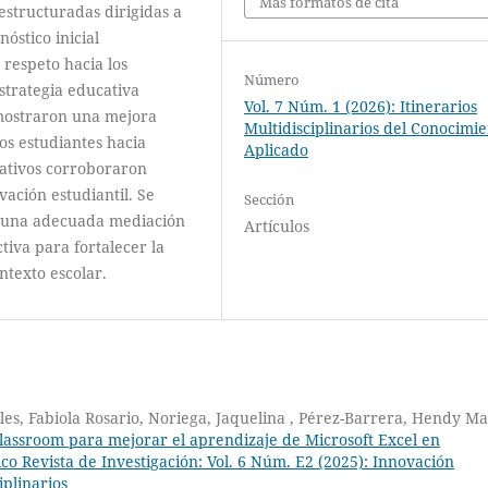
Más formatos de cita
iestructuradas dirigidas a
óstico inicial
respeto hacia los
Número
strategia educativa
Vol. 7 Núm. 1 (2026): Itinerarios
 mostraron una mejora
Multidisciplinarios del Conocimi
los estudiantes hacia
Aplicado
itativos corroboraron
vación estudiantil. Se
Sección
o una adecuada mediación
Artículos
tiva para fortalecer la
ntexto escolar.
les, Fabiola Rosario, Noriega, Jaquelina , Pérez-Barrera, Hendy Ma
lassroom para mejorar el aprendizaje de Microsoft Excel en
ico Revista de Investigación: Vol. 6 Núm. E2 (2025): Innovación
iplinarios