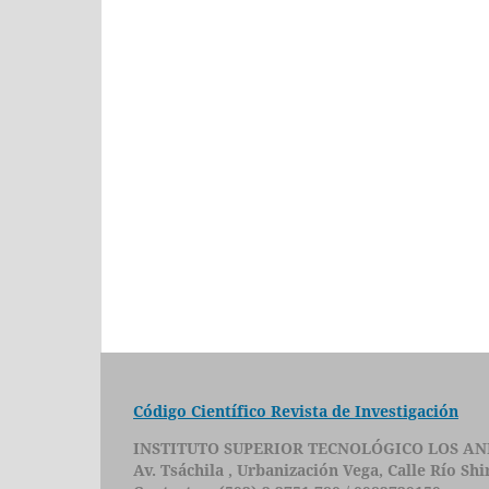
Código Científico Revista de Investigación
INSTITUTO SUPERIOR TECNOLÓGICO LOS AN
Av. Tsáchila , Urbanización Vega, Calle Río Sh