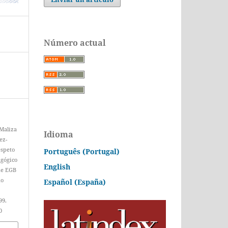
Número actual
 Maliza
Idioma
ez-
espeto
Português (Portugal)
agógico
English
de EGB
do
Español (España)
99.
0