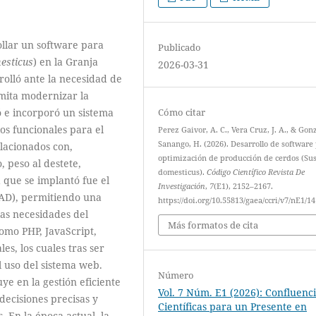
ollar un software para
Publicado
esticus
) en la Granja
2026-03-31
rolló ante la necesidad de
mita modernizar la
Cómo citar
ó e incorporó un sistema
os funcionales para el
Perez Gaivor, A. C., Vera Cruz, J. A., & Gon
Sanango, H. (2026). Desarrollo de software 
elacionados con,
optimización de producción de cerdos (Sus
 peso al destete,
domesticus).
Código Científico Revista De
 que se implantó fue el
Investigación
,
7
(E1), 2152–2167.
RAD), permitiendo una
https://doi.org/10.55813/gaea/ccri/v7/nE1/1
las necesidades del
Más formatos de cita
como PHP, JavaScript,
s, los cuales tras ser
 uso del sistema web.
Número
ye en la gestión eficiente
Vol. 7 Núm. E1 (2026): Confluenc
decisiones precisas y
Científicas para un Presente en
. En la época actual, la