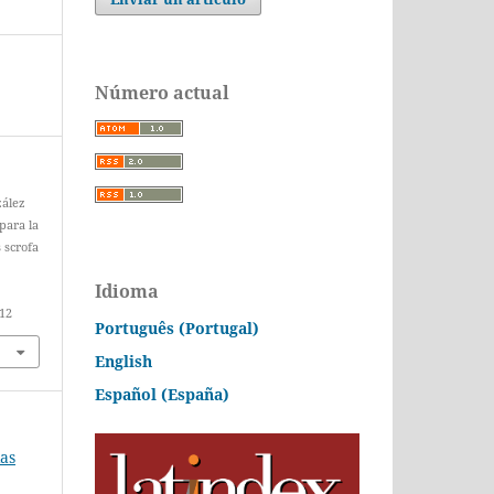
Número actual
zález
para la
 scrofa
Idioma
412
Português (Portugal)
English
Español (España)
ias