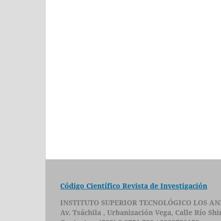
Código Científico Revista de Investigación
INSTITUTO SUPERIOR TECNOLÓGICO LOS AN
Av. Tsáchila , Urbanización Vega, Calle Río Sh