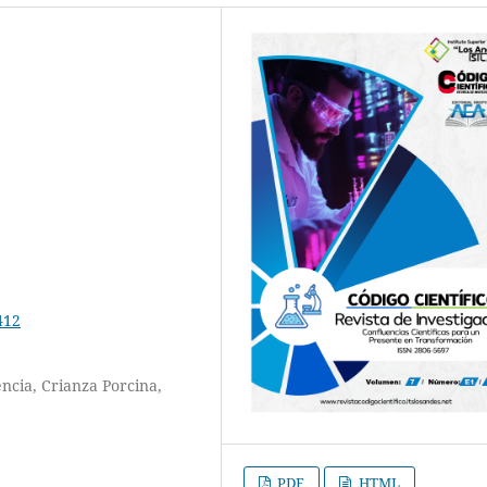
412
ncia, Crianza Porcina,
PDF
HTML