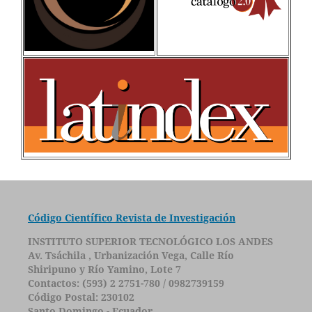
Código Científico Revista de Investigación
INSTITUTO SUPERIOR TECNOLÓGICO LOS ANDES
Av. Tsáchila , Urbanización Vega, Calle Río
Shiripuno y Río Yamino, Lote 7
Contactos: (593) 2 2751-780 / 0982739159
Código Postal: 230102
Santo Domingo - Ecuador