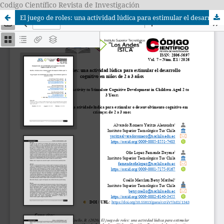
Codigo Científico Revista de Investigación
El juego de roles: una actividad lúdica para estimular el desarrollo cognitivo en niños de 2 a 3 años