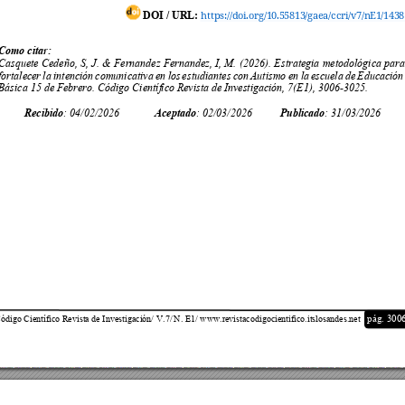
DOI / URL:
https://
doi.or
g/10.
55813/
gaea/ccri/
v7/n
E1/14
38
Como citar:
Casquete 
Cedeño, 
S, 
J. 
&
F
ernandez 
Fernandez, 
I, 
M. 
(202
6
).
E
strategia 
metodológi
ca 
par
fortalecer 
la 
intención
comunicativa 
en 
los
e
studiantes 
con
Autismo 
en 
la 
escu
ela 
de 
Educación
Básica 15 de Febrero. Código Cie
ntíf
ico Revista de Investigación, 7(E
1
), 
3006-3025.
Recibido
: 
04/02/2026
Aceptado
: 
02
/0
3/2026
Publicado
: 
31/03/2026
pág. 300
ódigo Científico Revista de Investigación/ V.
7/ 
N
. E
1/ www.revistacodigocientifico.its
losandes.net