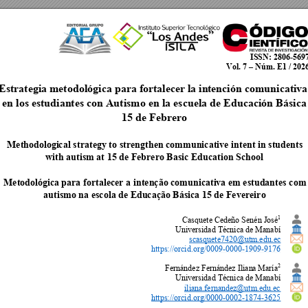
ISSN
: 2806-569
Vol. 7 – Núm. E1 / 202
Estrategia metodológica para fortalecer la in
tención comunicativa
en los estudian
tes con Autism
o en la escuela de Edu
cación Básica
15 de Febrero
Methodologi
cal 
strategy to strengthen communicative intent in students 
with autism at 15 de Febrero Basic Education School
Metodológi
ca para fortalecer a 
intenção comunicati
va em estudantes 
com
autismo na escola de Educação Básica 15 de Fevereiro
1
Casquete Cedeño Senén José
Universidad Técnica de Manabí
scasquete7420@utm.edu.ec
https://orcid.org/0009
-0000-1909-9176
2
Fernández Fernández
 Ilian
a María
Universidad Técnica de Manabí
iliana.fernandez@utm.edu.ec
https://orcid.org/0000
-0002-1874-3625