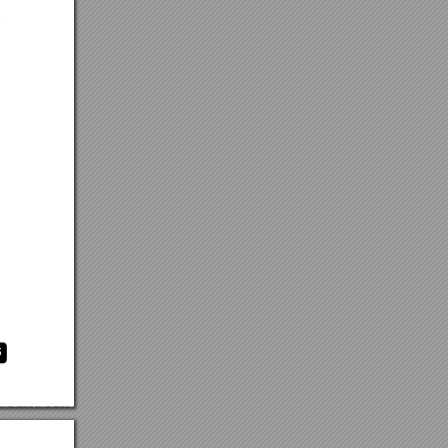
a
 
6