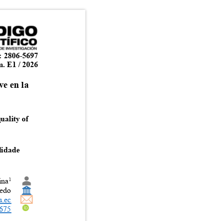
: 2806-5697
m. E1 / 2026
ave en la
quality of
alidade
ina
1
evedo
u.ec
-0675