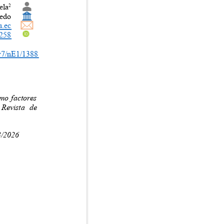
ela
2
evedo
u.ec
-0258
i/v7/nE1/1388
como factores
co Revista de
03/2026