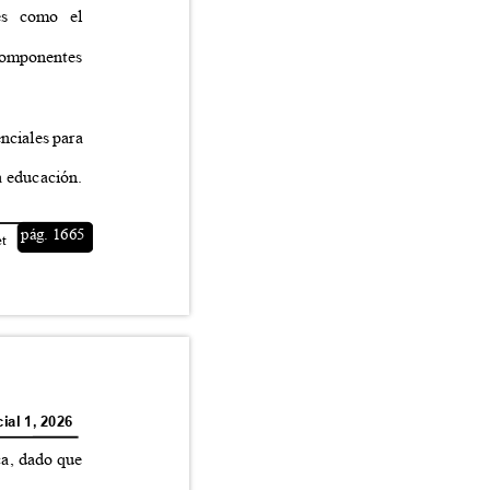
tales como el
o, componentes
senciales para
 la educación.
pág. 1665
net
ial 1, 2026
ica, dado que