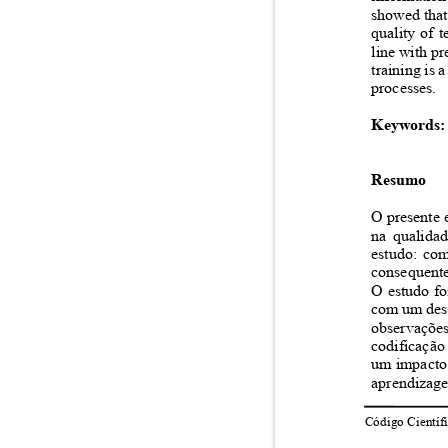
showed that
quality of 
line with pr
training is
processes.
Keywords
Resumo
O presente 
na qualida
estudo: co
consequente
O estudo fo
com um dese
observações
codificação
um impacto 
aprendizag
Código Científi