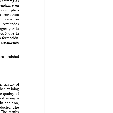
s estrategias
prendizaje en
o descriptivo
la entrevista
a información
Los resultados
ógica y en la
mostró que la
la formación.
rtalecimiento
ásica; calidad
the quality of
cher training
he quality of
ucted using a
. In addition,
onducted. The
. The results