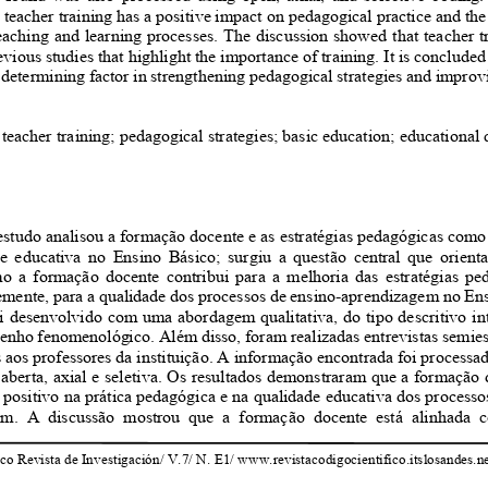
 teacher training has a positive impact on pedagogical practice and th
teaching and learning processes. The discussion showed that teacher t
evious studies that highlight the importance of training. It is conclude
 a determining factor in strengthening pedagogical strategies and impro
:
teacher training; pedagogical strategies; basic education; educational
estudo analisou a formação docente e as estratégias pedagógicas com
de educativa no Ensino Básico; surgiu a questão central que orien
mo a formação docente contribui para a melhoria das estratégias p
mente, para a qualidade dos processos de ensino-aprendizagem no E
i desenvolvido com uma abordagem qualitativa, do tipo descritivo in
nho fenomenológico. Além disso, foram realizadas entrevistas semie
 aos professores da instituição. A informação encontrada foi processa
 aberta, axial e seletiva. Os resultados demonstraram que a formaçã
positivo na prática pedagógica e na qualidade educativa dos process
em. A discussão mostrou que a formação docente está alinhad
co Revista de Investigación/ V.7/ N. E1/ www.revistacodigocientifico.itslosandes.