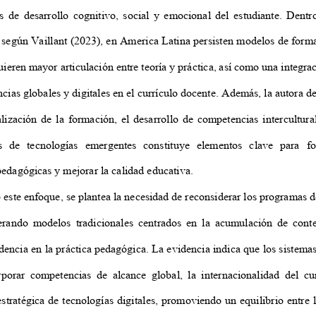
s de desarrollo cognitivo, social y emocional del estudiante. Den
, según Vaillant (2023), en America Latina persisten modelos de form
uieren mayor articulación entre teoría y práctica, así como una integr
cias globales y digitales en el currículo docente. Además, la autora d
alización de la formación, el desarrollo de competencias intercultu
s de tecnologías emergentes constituye elementos clave para f
 pedagógicas y mejorar la calidad educativa.
 este enfoque, se plantea la necesidad de reconsiderar los programas
uperando modelos tradicionales centrados en la acumulación de co
idencia en la práctica pedagógica. La evidencia indica que los sistem
rporar competencias de alcance global, la internacionalidad del c
 estratégica de tecnologías digitales, promoviendo un equilibrio entre