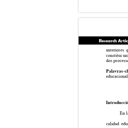
Research Arti
anteriores
constitui u
dos process
Palavras-
educaciona
Introducc
En l
calidad ed