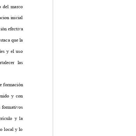
tro del marco
acion inicial
ación efectiva
estaca que la
rales y el uso
ortalecer las
 de formación
ntenido y con
as formativos
urrículo y la
 lo local y lo