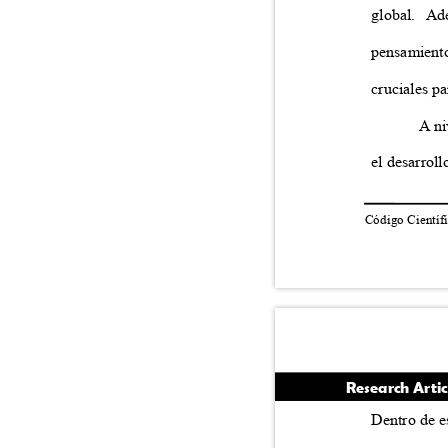
global. Ad
pensamient
cruciales p
A ni
el desarroll
Código Científi
Research Arti
Dentro de e