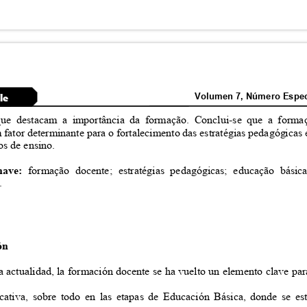
Volumen 7, Número Espec
cle
 que destacam a importância da formação. Conclui-se que a for
m fator determinante para o fortalecimento das estratégias pedagógicas
os de ensino.
chave:
formação docente; estratégias pedagógicas; educação bási
l.
ión
a actualidad, la formación docente se ha vuelto un elemento clave pa
ucativa, sobre todo en las etapas de Educación Básica, donde se e