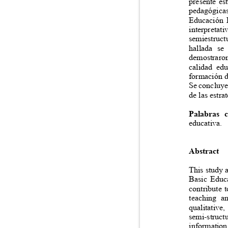
presente es
pedagógica
Educación B
interpreta
semiestruct
hallada se
demostraron
calidad ed
formación d
Se concluye
de las estr
Palabras 
educativa.
Abstract
This study a
Basic Educ
contribute 
teaching a
qualitative
semi-struct
information