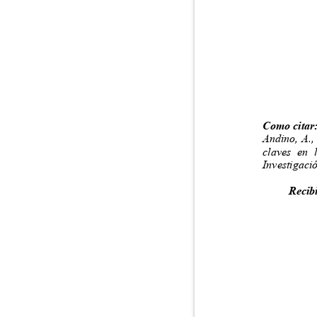
Como cita
Andino, A.,
claves en 
Investigaci
Recib