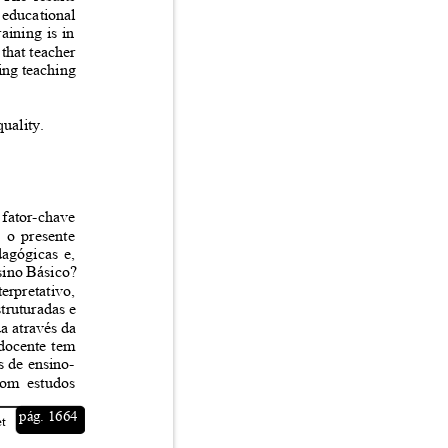
e educational
raining is in
d that teacher
ving teaching
 quality.
o fator-chave
ta o presente
edagógicas e,
nsino Básico?
terpretativo,
struturadas e
da através da
o docente tem
os de ensino-
a com estudos
pág. 1664
net