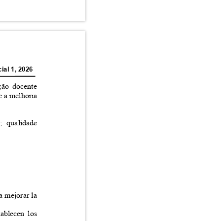
ial 1, 2026
mação docente
 e a melhoria
ca; qualidade
ra mejorar la
stablecen los