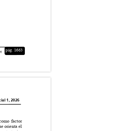
pág. 1663
net
ial 1, 2026
s como factor
que orienta el