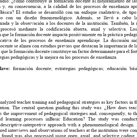
tudio: ¿cómo contribuye la formación docente al mejoramiento de la
s y, en consecuencia, a la calidad de los procesos de enseñanza a
ásica? El estudio se desarrolló con un enfoque cualitativo, de tip
tivo con un diseño fenomenológico. Además, se llevó a cabo 
urada y la observación a los docentes de la institución. También, l
 procesó mediante la codificación abierta, axial y selectiva. 
 que la formación docente impacta positivamente en la práctica pedag
ucativa de los procesos de enseñanza aprendizaje. La discusión 
ocente se alinea con estudios previos que destacan la importancia de 
 que la formación docente constituye un factor determinante para el fo
ategias pedagógicas y la mejora en los procesos de enseñanza.
clave:
formación docente; estrategias pedagógicas; educación b
nalyzed teacher training and pedagogical strategies as key factors in 
ation. The central question guiding this study was: ¿How does tea
to the improvement of pedagogical strategies and, consequently, to t
nd learning processes inBasic Education? The study was cond
, descriptive-interpretive approach with a phenomenological design
ured interviews and observations of teachers at the institution were c
 found was also processed using open, axial, and selective coding