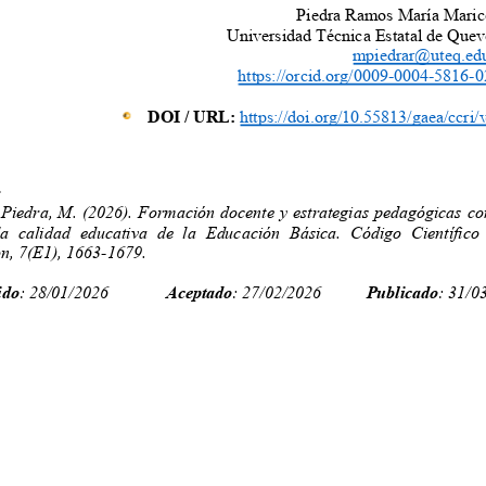
Piedra Ramos María Maric
Universidad Técnica Estatal de Qu
mpiedrar@uteq.ed
https://orcid.org/0009-0004-5816
DOI / URL:
https://doi.org/10.55813/gaea/ccr
r:
 Piedra, M. (2026). Formación docente y estrategias pedagógicas 
la calidad educativa de la Educación Básica. Código Científi
ón, 7(E1), 1663-1679.
ido
: 28/01/2026
Aceptado
: 27/02/2026
Publicado
: 31/