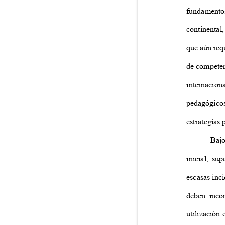
fundamento
continental
que aún req
de competen
internacion
pedagógico
estrategías
Bajo
inicial, s
escasas inc
deben inco
utilización