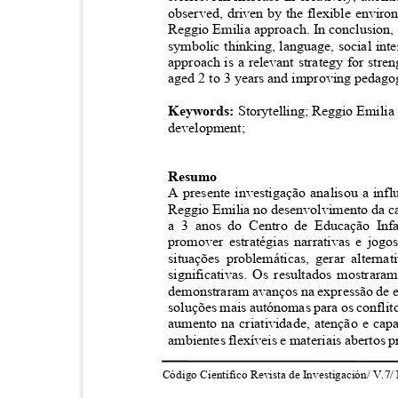
observed, driven by the flexible enviro
Reggio Emilia approach. In conclusion, 
symbolic thinking, language, social int
approach is a relevant strategy for st
aged 2 to 3 years and improving pedagog
Keywords:
Storytelling; Reggio Emili
development;
Resumo
A presente investigação analisou a inf
Reggio Emilia no desenvolvimento da c
a 3 anos do Centro de Educação Infa
promover estratégias narrativas e jogo
situações problemáticas, gerar altern
significativas. Os resultados mostrara
demonstraram avanços na expressão de 
soluções mais autónomas para os confli
aumento na criatividade, atenção e ca
ambientes flexíveis e materiais abertos
Código Científico Revista de Investigación/ V.7/