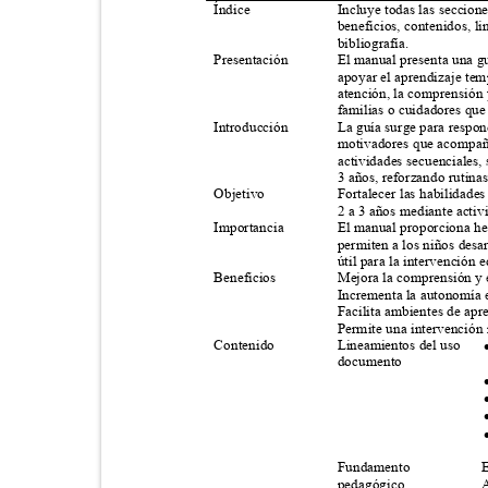
Índice
Incluye todas las seccion
beneficios, contenidos, l
bibliografía.
Presentación
El manual presenta una gu
apoyar el aprendizaje tem
atención, la comprensión 
familias o cuidadores qu
Introducción
La guía surge para respon
motivadores que acompañen
actividades secuenciales, 
3 años, reforzando rutina
Objetivo
Fortalecer las habilidade
2 a 3 años mediante activ
Importancia
El manual proporciona he
permiten a los niños desa
útil para la intervención 
Beneficios
Mejora la comprensión y 
Incrementa la autonomía 
Facilita ambientes de apr
Permite una intervención
Contenido
Lineamientos del uso
documento
Fundamento
pedagógico
A