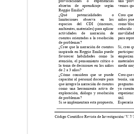
provocaciones
o
experiencias una
“prov
abiertas de aprendizaje según
vemos que
Reggio Emilia?
¿Qué
potencialidades
o
Creo que
limitaciones
observa en
los niños
pue
espacios del CDI (rincones, como
bloq
ambientes, materiales) para aplicar
reducido
actividades
de
narración
de movilidad
cuentos orientadas a la resolución
para repr
de problemas?
¿Cree que la narración de cuentos
Sí, creo 
inspirada en Reggio Emilia puede
participa
favorecer habilidades como la
empiezan 
atención, el pensamiento crítico o
materiale
la toma de decisiones en los niños
medir muy
de 2 a 3 años?
¿Cómo considera que se puede
Creo que 
capacitar al personal docente para
teoría, 
que integre la narración de cuentos
preguntas
como una herramienta activa de
ya cuenta
exploración, diálogo y resolución
experien
de problemas?
útil.
Si se implementara esta propuesta,
Esperaría
Código Científico Revista de Investigación/ V.7/