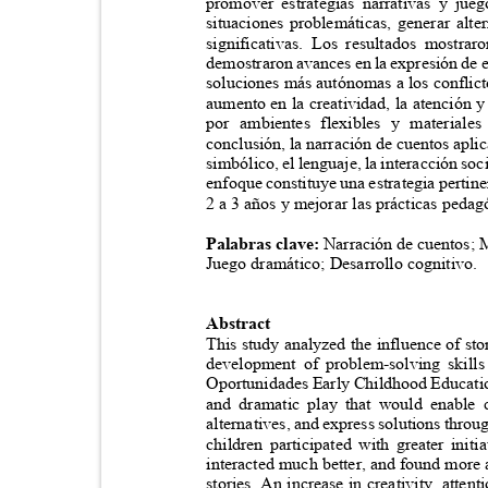
promover estrategias narrativas y jue
situaciones problemáticas, generar alt
significativas. Los resultados mostra
demostraron avances en la expresión de
soluciones más autónomas a los conflict
aumento en la creatividad, la atención 
por ambientes flexibles y material
conclusión, la narración de cuentos apl
simbólico, el lenguaje, la interacción so
enfoque constituye una estrategia pertinen
2 a 3 años y mejorar las prácticas pedag
Palabras clave:
Narración de cuentos; 
Juego dramático; Desarrollo cognitivo.
Abstract
This study analyzed the influence of st
development of problem-solving skill
Oportunidades Early Childhood Educatio
and dramatic play that would enable c
alternatives, and express solutions thro
children participated with greater ini
interacted much better, and found more 
stories. An increase in creativity, atte