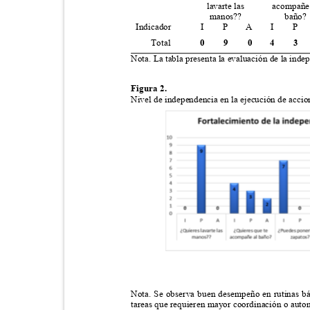
lavarte las
acompañe
manos??
baño
Indicador
I
P
A
I
P
Total
0
9
0
4
3
Nota. La tabla presenta la evaluación de la inde
Figura 2.
Nivel de independencia en la ejecución de acci
Nota. Se observa buen desempeño en rutinas bá
tareas que requieren mayor coordinación o auto