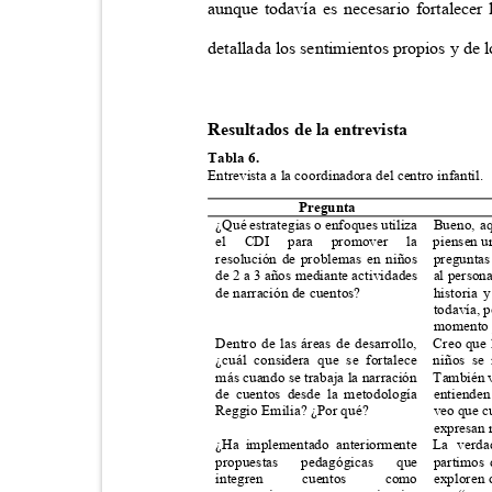
aunque todavía es necesario fortalecer
detallada los sentimientos propios y de
Resultados de la entrevista
Tabla 6.
Entrevista a la coordinadora del centro infantil.
Pregunta
¿Qué estrategias o enfoques utiliza
Bueno, aq
el CDI para promover la
piensen u
resolución de problemas en niños
preguntas
de 2 a 3 años mediante actividades
al person
de narración de cuentos?
historia
todavía, p
momento p
Dentro de las áreas de desarrollo,
Creo que 
¿cuál considera que se fortalece
niños se 
más cuando se trabaja la narración
También v
de cuentos desde la metodología
entienden
Reggio Emilia? ¿Por qué?
veo que cu
expresan 
¿Ha implementado anteriormente
La verda
propuestas
pedagógicas
que partimos
integren
cuentos
como exploren